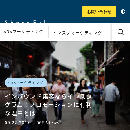
お問い合わせ
SNSマーケティング
インスタ
インスタマーケティング
SNSマーケティング
インバウンド集客ならインスタ
グラム！プロモーションに有利
な理由とは
09.22.2017
|
565 Views