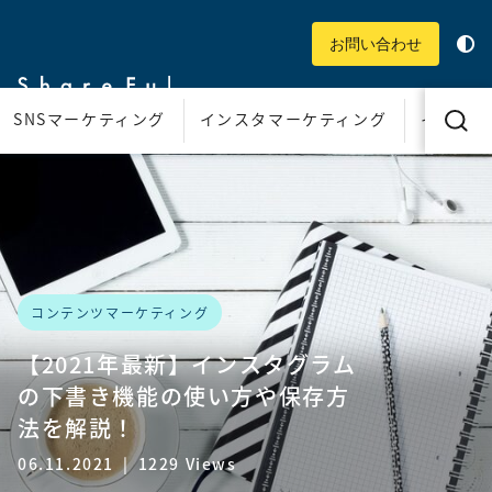
お問い合わせ
SNSマーケティング
インスタマーケティング
インスタ
コンテンツマーケティング
【2021年最新】インスタグラム
の下書き機能の使い方や保存方
法を解説！
06.11.2021
|
1229 Views